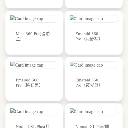
Mica 360 Pro(琥珀
Emerald 360
金)
Pro（月影棕）
Emerald 360
Emerald 360
Pro（曜石黑）
Pro（霞光蓝）
Nomad XL Plus(月
Nomad XL Plus(曜